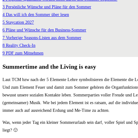
3
Persönliche Wünsche und Pläne für den Sommer
4
Das will ich den Sommer über lesen
5
Staycation 2027
6
Pläne und Wünsche für den Business-Sommer
7
Vorherige Seasons-Listen aus dem Sommer
8
Reality Check-In
9
PDF zum Mitnehmen
Summertime and the Living is easy
Laut TCM bzw nach der 5 Elemente Lehre symbolisieren die Elemente die Leb
Und zum Element Feuer und damit zum Sommer gehören die Organfunktionsk
bewusst unsere sozialen Kontakte leben. Sommerparties voller Freude und Lei
(gemeinsamer) Musik. Wie bei jedem Element ist es ratsam, auf die individu
immer auch auf ausreichend Erdung und Me-Time zu achten.
Was, wenn jeder Tag ein kleiner Sommerurlaub sein darf, voller Spiel und S
liegt? 🙂