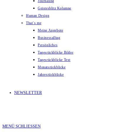
Journaling
Geistesblitz Kolumne
Human Design
That´s me
Meine Angebote
Businessalltag
Persönliches
Tagesrückblicke Bilder
Tagesrückblicke Text
Monatsrückblicke
Jahresrückblicke
NEWSLETTER
MENÜ
SCHLIESSEN