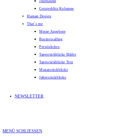
Journaling
Geistesblitz Kolumne
Human Design
That´s me
Meine Angebote
Businessalltag
Persönliches
Tagesrückblicke Bilder
Tagesrückblicke Text
Monatsrückblicke
Jahresrückblicke
NEWSLETTER
MENÜ
SCHLIESSEN