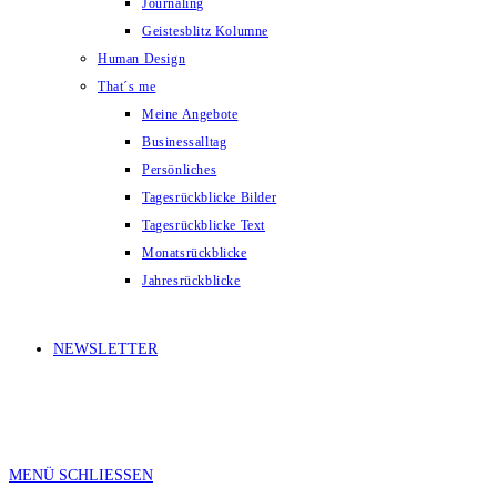
Journaling
Geistesblitz Kolumne
Human Design
That´s me
Meine Angebote
Businessalltag
Persönliches
Tagesrückblicke Bilder
Tagesrückblicke Text
Monatsrückblicke
Jahresrückblicke
NEWSLETTER
MENÜ
SCHLIESSEN