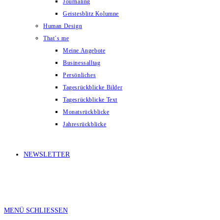
Journaling
Geistesblitz Kolumne
Human Design
That´s me
Meine Angebote
Businessalltag
Persönliches
Tagesrückblicke Bilder
Tagesrückblicke Text
Monatsrückblicke
Jahresrückblicke
NEWSLETTER
MENÜ
SCHLIESSEN