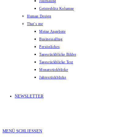
Journaling
Geistesblitz Kolumne
Human Design
That´s me
Meine Angebote
Businessalltag
Persönliches
Tagesrückblicke Bilder
Tagesrückblicke Text
Monatsrückblicke
Jahresrückblicke
NEWSLETTER
MENÜ
SCHLIESSEN