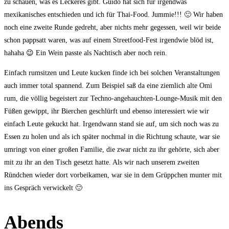
zu schauen, was es Leckeres gibt. Guido hat sich für irgendwas
mexikanisches entschieden und ich für Thai-Food. Jummie!!! 🙂 Wir haben
noch eine zweite Runde gedreht, aber nichts mehr gegessen, weil wir beide
schon pappsatt waren, was auf einem Streetfood-Fest irgendwie blöd ist,
hahaha 😉 Ein Wein passte als Nachtisch aber noch rein.
Einfach rumsitzen und Leute kucken finde ich bei solchen Veranstaltungen
auch immer total spannend. Zum Beispiel saß da eine ziemlich alte Omi
rum, die völlig begeistert zur Techno-angehauchten-Lounge-Musik mit den
Füßen gewippt, ihr Bierchen geschlürft und ebenso interessiert wie wir
einfach Leute gekuckt hat. Irgendwann stand sie auf, um sich noch was zu
Essen zu holen und als ich später nochmal in die Richtung schaute, war sie
umringt von einer großen Familie, die zwar nicht zu ihr gehörte, sich aber
mit zu ihr an den Tisch gesetzt hatte. Als wir nach unserem zweiten
Ründchen wieder dort vorbeikamen, war sie in dem Grüppchen munter mit
ins Gespräch verwickelt 🙂
Abends