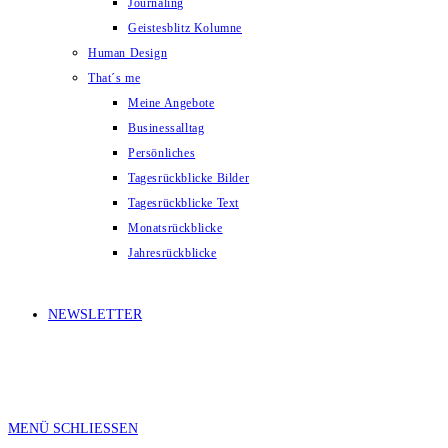
Journaling
Geistesblitz Kolumne
Human Design
That´s me
Meine Angebote
Businessalltag
Persönliches
Tagesrückblicke Bilder
Tagesrückblicke Text
Monatsrückblicke
Jahresrückblicke
NEWSLETTER
MENÜ
SCHLIESSEN