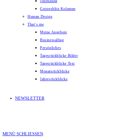
Journaling
Geistesblitz Kolumne
Human Design
That´s me
Meine Angebote
Businessalltag
Persönliches
Tagesrückblicke Bilder
Tagesrückblicke Text
Monatsrückblicke
Jahresrückblicke
NEWSLETTER
MENÜ
SCHLIESSEN