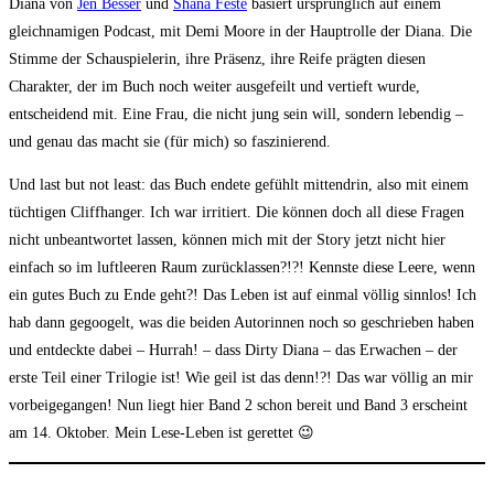
Diana von
Jen Besser
und
Shana Feste
basiert ursprünglich auf einem
gleichnamigen Podcast, mit Demi Moore in der Hauptrolle der Diana. Die
Stimme der Schauspielerin, ihre Präsenz, ihre Reife prägten diesen
Charakter, der im Buch noch weiter ausgefeilt und vertieft wurde,
entscheidend mit. Eine Frau, die nicht jung sein will, sondern lebendig –
und genau das macht sie (für mich) so faszinierend.
Und last but not least: das Buch endete gefühlt mittendrin, also mit einem
tüchtigen Cliffhanger. Ich war irritiert. Die können doch all diese Fragen
nicht unbeantwortet lassen, können mich mit der Story jetzt nicht hier
einfach so im luftleeren Raum zurücklassen?!?! Kennste diese Leere, wenn
ein gutes Buch zu Ende geht?! Das Leben ist auf einmal völlig sinnlos! Ich
hab dann gegoogelt, was die beiden Autorinnen noch so geschrieben haben
und entdeckte dabei – Hurrah! – dass Dirty Diana – das Erwachen – der
erste Teil einer Trilogie ist! Wie geil ist das denn!?! Das war völlig an mir
vorbeigegangen! Nun liegt hier Band 2 schon bereit und Band 3 erscheint
am 14. Oktober. Mein Lese-Leben ist gerettet 😉