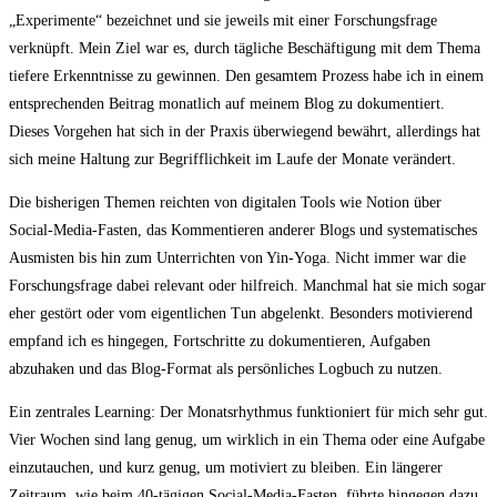
„Experimente“ bezeichnet und sie jeweils mit einer Forschungsfrage
verknüpft. Mein Ziel war es, durch tägliche Beschäftigung mit dem Thema
tiefere Erkenntnisse zu gewinnen. Den gesamtem Prozess habe ich in einem
entsprechenden Beitrag monatlich auf meinem Blog zu dokumentiert.
Dieses Vorgehen hat sich in der Praxis überwiegend bewährt, allerdings hat
sich meine Haltung zur Begrifflichkeit im Laufe der Monate verändert.
Die bisherigen Themen reichten von digitalen Tools wie Notion über
Social-Media-Fasten, das Kommentieren anderer Blogs und systematisches
Ausmisten bis hin zum Unterrichten von Yin-Yoga. Nicht immer war die
Forschungsfrage dabei relevant oder hilfreich. Manchmal hat sie mich sogar
eher gestört oder vom eigentlichen Tun abgelenkt. Besonders motivierend
empfand ich es hingegen, Fortschritte zu dokumentieren, Aufgaben
abzuhaken und das Blog-Format als persönliches Logbuch zu nutzen.
Ein zentrales Learning: Der Monatsrhythmus funktioniert für mich sehr gut.
Vier Wochen sind lang genug, um wirklich in ein Thema oder eine Aufgabe
einzutauchen, und kurz genug, um motiviert zu bleiben. Ein längerer
Zeitraum, wie beim 40-tägigen Social-Media-Fasten, führte hingegen dazu,