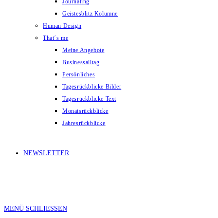
Journaling
Geistesblitz Kolumne
Human Design
That´s me
Meine Angebote
Businessalltag
Persönliches
Tagesrückblicke Bilder
Tagesrückblicke Text
Monatsrückblicke
Jahresrückblicke
NEWSLETTER
MENÜ
SCHLIESSEN