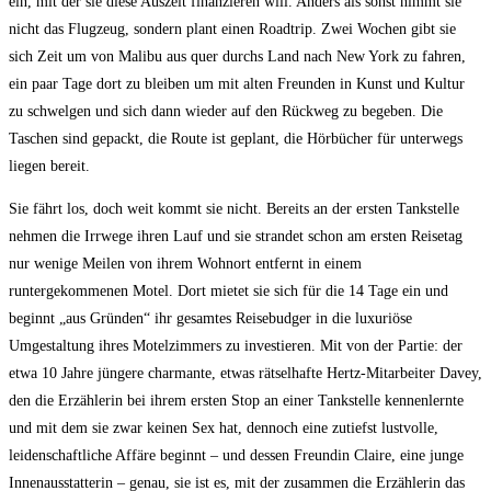
ein, mit der sie diese Auszeit finanzieren will. Anders als sonst nimmt sie
nicht das Flugzeug, sondern plant einen Roadtrip. Zwei Wochen gibt sie
sich Zeit um von Malibu aus quer durchs Land nach New York zu fahren,
ein paar Tage dort zu bleiben um mit alten Freunden in Kunst und Kultur
zu schwelgen und sich dann wieder auf den Rückweg zu begeben. Die
Taschen sind gepackt, die Route ist geplant, die Hörbücher für unterwegs
liegen bereit.
Sie fährt los, doch weit kommt sie nicht. Bereits an der ersten Tankstelle
nehmen die Irrwege ihren Lauf und sie strandet schon am ersten Reisetag
nur wenige Meilen von ihrem Wohnort entfernt in einem
runtergekommenen Motel. Dort mietet sie sich für die 14 Tage ein und
beginnt „aus Gründen“ ihr gesamtes Reisebudger in die luxuriöse
Umgestaltung ihres Motelzimmers zu investieren. Mit von der Partie: der
etwa 10 Jahre jüngere charmante, etwas rätselhafte Hertz-Mitarbeiter Davey,
den die Erzählerin bei ihrem ersten Stop an einer Tankstelle kennenlernte
und mit dem sie zwar keinen Sex hat, dennoch eine zutiefst lustvolle,
leidenschaftliche Affäre beginnt – und dessen Freundin Claire, eine junge
Innenausstatterin – genau, sie ist es, mit der zusammen die Erzählerin das