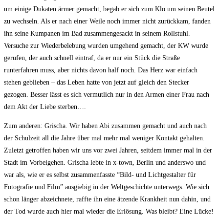
um einige Dukaten ärmer gemacht, begab er sich zum Klo um seinen Beutel
zu wechseln. Als er nach einer Weile noch immer nicht zurückkam, fanden
ihn seine Kumpanen im Bad zusammengesackt in seinem Rollstuhl.
Versuche zur Wiederbelebung wurden umgehend gemacht, der KW wurde
gerufen, der auch schnell eintraf, da er nur ein Stück die Straße
runterfahren muss, aber nichts davon half noch. Das Herz war einfach
stehen geblieben – das Leben hatte von jetzt auf gleich den Stecker
gezogen. Besser lässt es sich vermutlich nur in den Armen einer Frau nach
dem Akt der Liebe sterben….
Zum anderen: Grischa. Wir haben Abi zusammen gemacht und auch nach
der Schulzeit all die Jahre über mal mehr mal weniger Kontakt gehalten.
Zuletzt getroffen haben wir uns vor zwei Jahren, seitdem immer mal in der
Stadt im Vorbeigehen. Grischa lebte in x-town, Berlin und anderswo und
war als, wie er es selbst zusammenfasste “Bild- und Lichtgestalter für
Fotografie und Film” ausgiebig in der Weltgeschichte unterwegs. Wie sich
schon länger abzeichnete, raffte ihn eine ätzende Krankheit nun dahin, und
der Tod wurde auch hier mal wieder die Erlösung. Was bleibt? Eine Lücke!