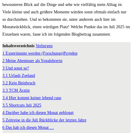
bewussteren Blick auf die Dinge und sehe wie vielfältig mein Alltag ist.
Viele kleine und auch größere Momente würden sonst oftmals einfach nur
so durchziehen. Und so bekommen sie, unter anderem auch hier im
Monatsrückblick, einen würdigen Platz! Welche Punkte das im Juli 2025 im
Einzelnen waren, fasse ich im folgenden Blogbeitrag zusammen:
Inhaltsverzeichnis
Verbergen
1
Experimente werden (Forschungs)Projekte
2
Meine Abenteuer als Yogalehrerin
3
Und sonst so?
3.1
Urlaub Zeeland
3.2
Kein Beinbruch
3.3
TCM Ärztin
3.4
Hier kommt keiner lebend raus
3.5
Shortcuts Juli 2025
4
Darüber habe ich diesen Monat gebloggt
5
Zeitreise in die Juli Rückblicke der letzten Jahre
6
Das hab ich diesen Monat …