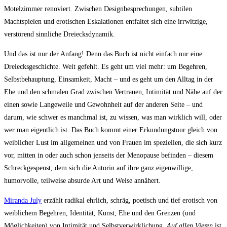
Motelzimmer renoviert. Zwischen Designbesprechungen, subtilen
Machtspielen und erotischen Eskalationen entfaltet sich eine irrwitzige,
verstörend sinnliche Dreiecksdynamik.
Und das ist nur der Anfang! Denn das Buch ist nicht einfach nur eine
Dreiecksgeschichte. Weit gefehlt. Es geht um viel mehr: um Begehren,
Selbstbehauptung, Einsamkeit, Macht – und es geht um den Alltag in der
Ehe und den schmalen Grad zwischen Vertrauen, Intimität und Nähe auf der
einen sowie Langeweile und Gewohnheit auf der anderen Seite – und
darum, wie schwer es manchmal ist, zu wissen, was man wirklich will, oder
wer man eigentlich ist. Das Buch kommt einer Erkundungstour gleich von
weiblicher Lust im allgemeinen und von Frauen im speziellen, die sich kurz
vor, mitten in oder auch schon jenseits der Menopause befinden – diesem
Schreckgespenst, dem sich die Autorin auf ihre ganz eigenwillige,
humorvolle, teilweise absurde Art und Weise annähert.
Miranda July
erzählt radikal ehrlich, schräg, poetisch und tief erotisch von
weiblichem Begehren, Identität, Kunst, Ehe und den Grenzen (und
Möglichkeiten) von Intimität und Selbstverwirklichung.
Auf allen Vieren
ist