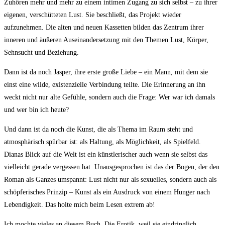
Zuhören mehr und mehr zu einem intimen Zugang zu sich selbst – zu ihrer
eigenen, verschütteten Lust. Sie beschließt, das Projekt wieder
aufzunehmen. Die alten und neuen Kassetten bilden das Zentrum ihrer
inneren und äußeren Auseinandersetzung mit den Themen Lust, Körper,
Sehnsucht und Beziehung.
Dann ist da noch Jasper, ihre erste große Liebe – ein Mann, mit dem sie
einst eine wilde, existenzielle Verbindung teilte. Die Erinnerung an ihn
weckt nicht nur alte Gefühle, sondern auch die Frage: Wer war ich damals
und wer bin ich heute?
Und dann ist da noch die Kunst, die als Thema im Raum steht und
atmosphärisch spürbar ist: als Haltung, als Möglichkeit, als Spielfeld.
Dianas Blick auf die Welt ist ein künstlerischer auch wenn sie selbst das
vielleicht gerade vergessen hat. Unausgesprochen ist das der Bogen, der den
Roman als Ganzes umspannt: Lust nicht nur als sexuelles, sondern auch als
schöpferisches Prinzip – Kunst als ein Ausdruck von einem Hunger nach
Lebendigkeit. Das holte mich beim Lesen extrem ab!
Ich mochte vieles an diesem Buch. Die Erotik, weil sie eindringlich,