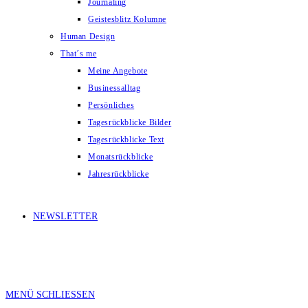
Journaling
Geistesblitz Kolumne
Human Design
That´s me
Meine Angebote
Businessalltag
Persönliches
Tagesrückblicke Bilder
Tagesrückblicke Text
Monatsrückblicke
Jahresrückblicke
NEWSLETTER
MENÜ
SCHLIESSEN