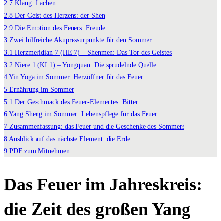
2.7
Klang: Lachen
2.8
Der Geist des Herzens: der Shen
2.9
Die Emotion des Feuers: Freude
3
Zwei hilfreiche Akupressurpunkte für den Sommer
3.1
Herzmeridian 7 (HE 7) – Shenmen: Das Tor des Geistes
3.2
Niere 1 (KI 1) – Yongquan: Die sprudelnde Quelle
4
Yin Yoga im Sommer: Herzöffner für das Feuer
5
Ernährung im Sommer
5.1
Der Geschmack des Feuer-Elementes: Bitter
6
Yang Sheng im Sommer: Lebenspflege für das Feuer
7
Zusammenfassung: das Feuer und die Geschenke des Sommers
8
Ausblick auf das nächste Element: die Erde
9
PDF zum Mitnehmen
Das Feuer im Jahreskreis:
die Zeit des großen Yang