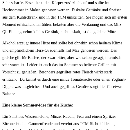
Sehr scharfes Essen heizt den Körper zusätzlich auf und sollte im
Hochsommer in Maßen genossen werden. Eiskalte Getränke und Speisen
aus dem Kühlschrank sind in der TCM umstritten. Sie mögen sich im ersten
Moment erfrischend anfühlen, belasten aber die Verdauung und das Milz-
Qi. Ein angenehm kühles Getränk, nicht eiskalt, ist die goldene Mitte.
Alkohol erzeugt innere Hitze und sollte bei ohnehin schon heißem Klima
und empfindlichem Herz-Qi ebenfalls mit Maß genossen werden. Das
gleiche gilt für Kaffee, der zwar bitter, aber wie schon gesagt, thermisch
sehr warm ist. Leider ist auch das im Sommer so beliebte Grillen mit
Vorsicht zu genießen. Besonders gegrilltes rotes Fleisch wirkt stark
erhitzend. Du kannst es durch eine milde Tomatensoße oder einen Yoghurt-
Dipp etwas ausgleichen. Und auch gegrilltes Gemüse sorgt hier für etwas
Balance.
Eine kleine Sommer-Idee für die Küche:
Ein Salat aus Wassermelone, Minze, Rucola, Feta und einem Spritzer
Zitrone ist eine Gaumenfreude und vereint aus TCM-Sicht kühlende,