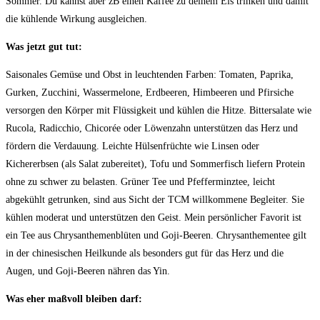
Sommer. Du kannst aber zB einen Kaffee zu deinem Eis trinken und damit
die kühlende Wirkung ausgleichen.
Was jetzt gut tut:
Saisonales Gemüse und Obst in leuchtenden Farben: Tomaten, Paprika,
Gurken, Zucchini, Wassermelone, Erdbeeren, Himbeeren und Pfirsiche
versorgen den Körper mit Flüssigkeit und kühlen die Hitze. Bittersalate wie
Rucola, Radicchio, Chicorée oder Löwenzahn unterstützen das Herz und
fördern die Verdauung. Leichte Hülsenfrüchte wie Linsen oder
Kichererbsen (als Salat zubereitet), Tofu und Sommerfisch liefern Protein
ohne zu schwer zu belasten. Grüner Tee und Pfefferminztee, leicht
abgekühlt getrunken, sind aus Sicht der TCM willkommene Begleiter. Sie
kühlen moderat und unterstützen den Geist. Mein persönlicher Favorit ist
ein Tee aus Chrysanthemenblüten und Goji-Beeren. Chrysanthementee gilt
in der chinesischen Heilkunde als besonders gut für das Herz und die
Augen, und Goji-Beeren nähren das Yin.
Was eher maßvoll bleiben darf: