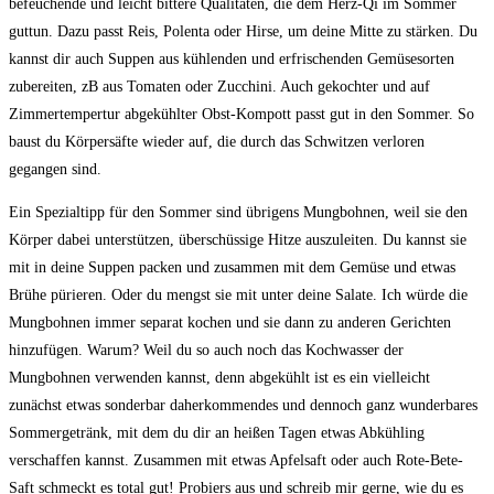
befeuchende und leicht bittere Qualitäten, die dem Herz-Qi im Sommer
guttun. Dazu passt Reis, Polenta oder Hirse, um deine Mitte zu stärken. Du
kannst dir auch Suppen aus kühlenden und erfrischenden Gemüsesorten
zubereiten, zB aus Tomaten oder Zucchini. Auch gekochter und auf
Zimmertempertur abgekühlter Obst-Kompott passt gut in den Sommer. So
baust du Körpersäfte wieder auf, die durch das Schwitzen verloren
gegangen sind.
Ein Spezialtipp für den Sommer sind übrigens Mungbohnen, weil sie den
Körper dabei unterstützen, überschüssige Hitze auszuleiten. Du kannst sie
mit in deine Suppen packen und zusammen mit dem Gemüse und etwas
Brühe pürieren. Oder du mengst sie mit unter deine Salate. Ich würde die
Mungbohnen immer separat kochen und sie dann zu anderen Gerichten
hinzufügen. Warum? Weil du so auch noch das Kochwasser der
Mungbohnen verwenden kannst, denn abgekühlt ist es ein vielleicht
zunächst etwas sonderbar daherkommendes und dennoch ganz wunderbares
Sommergetränk, mit dem du dir an heißen Tagen etwas Abkühling
verschaffen kannst. Zusammen mit etwas Apfelsaft oder auch Rote-Bete-
Saft schmeckt es total gut! Probiers aus und schreib mir gerne, wie du es