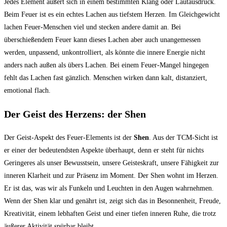
Jedes Element äußert sich in einem bestimmten Klang oder Lautausdruck.
Beim Feuer ist es ein echtes Lachen aus tiefstem Herzen. Im Gleichgewicht
lachen Feuer-Menschen viel und stecken andere damit an. Bei
überschießendem Feuer kann dieses Lachen aber auch unangemessen
werden, unpassend, unkontrolliert, als könnte die innere Energie nicht
anders nach außen als übers Lachen. Bei einem Feuer-Mangel hingegen
fehlt das Lachen fast gänzlich. Menschen wirken dann kalt, distanziert,
emotional flach.
Der Geist des Herzens: der Shen
Der Geist-Aspekt des Feuer-Elements ist der
Shen
. Aus der TCM-Sicht ist
er einer der bedeutendsten Aspekte überhaupt, denn er steht für nichts
Geringeres als unser Bewusstsein, unsere Geisteskraft, unsere Fähigkeit zur
inneren Klarheit und zur Präsenz im Moment. Der Shen wohnt im Herzen.
Er ist das, was wir als Funkeln und Leuchten in den Augen wahrnehmen.
Wenn der Shen klar und genährt ist, zeigt sich das in Besonnenheit, Freude,
Kreativität, einem lebhaften Geist und einer tiefen inneren Ruhe, die trotz
äußerer Aktivität spürbar bleibt.