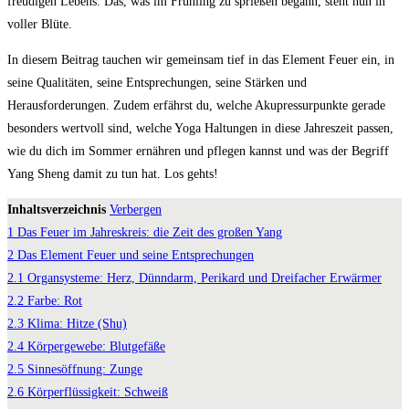
freudigen Lebens. Das, was im Frühling zu sprießen begann, steht nun in
voller Blüte.
In diesem Beitrag tauchen wir gemeinsam tief in das Element Feuer ein, in
seine Qualitäten, seine Entsprechungen, seine Stärken und
Herausforderungen. Zudem erfährst du, welche Akupressurpunkte gerade
besonders wertvoll sind, welche Yoga Haltungen in diese Jahreszeit passen,
wie du dich im Sommer ernähren und pflegen kannst und was der Begriff
Yang Sheng damit zu tun hat. Los gehts!
Inhaltsverzeichnis
Verbergen
1
Das Feuer im Jahreskreis: die Zeit des großen Yang
2
Das Element Feuer und seine Entsprechungen
2.1
Organsysteme: Herz, Dünndarm, Perikard und Dreifacher Erwärmer
2.2
Farbe: Rot
2.3
Klima: Hitze (Shu)
2.4
Körpergewebe: Blutgefäße
2.5
Sinnesöffnung: Zunge
2.6
Körperflüssigkeit: Schweiß