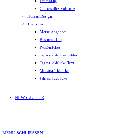
Journaling
Geistesblitz Kolumne
Human Design
That´s me
Meine Angebote
Businessalltag
Persönliches
Tagesrückblicke Bilder
Tagesrückblicke Text
Monatsrückblicke
Jahresrückblicke
NEWSLETTER
MENÜ
SCHLIESSEN