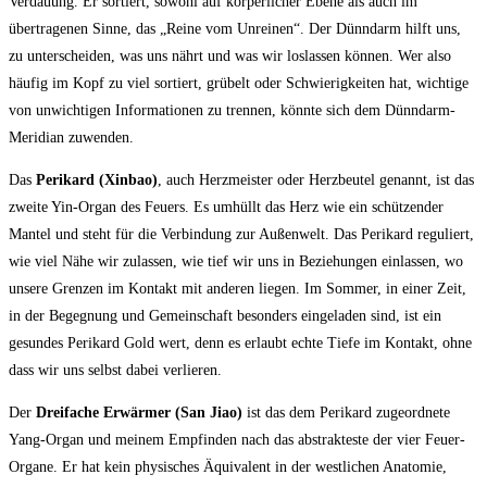
Verdauung. Er sortiert, sowohl auf körperlicher Ebene als auch im
übertragenen Sinne, das „Reine vom Unreinen“. Der Dünndarm hilft uns,
zu unterscheiden, was uns nährt und was wir loslassen können. Wer also
häufig im Kopf zu viel sortiert, grübelt oder Schwierigkeiten hat, wichtige
von unwichtigen Informationen zu trennen, könnte sich dem Dünndarm-
Meridian zuwenden.
Das
Perikard (Xinbao)
, auch Herzmeister oder Herzbeutel genannt, ist das
zweite Yin-Organ des Feuers. Es umhüllt das Herz wie ein schützender
Mantel und steht für die Verbindung zur Außenwelt. Das Perikard reguliert,
wie viel Nähe wir zulassen, wie tief wir uns in Beziehungen einlassen, wo
unsere Grenzen im Kontakt mit anderen liegen. Im Sommer, in einer Zeit,
in der Begegnung und Gemeinschaft besonders eingeladen sind, ist ein
gesundes Perikard Gold wert, denn es erlaubt echte Tiefe im Kontakt, ohne
dass wir uns selbst dabei verlieren.
Der
Dreifache Erwärmer (San Jiao)
ist das dem Perikard zugeordnete
Yang-Organ und meinem Empfinden nach das abstrakteste der vier Feuer-
Organe. Er hat kein physisches Äquivalent in der westlichen Anatomie,