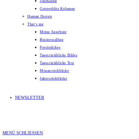
Journaling
Geistesblitz Kolumne
Human Design
That´s me
Meine Angebote
Businessalltag
Persönliches
Tagesrückblicke Bilder
Tagesrückblicke Text
Monatsrückblicke
Jahresrückblicke
NEWSLETTER
MENÜ
SCHLIESSEN