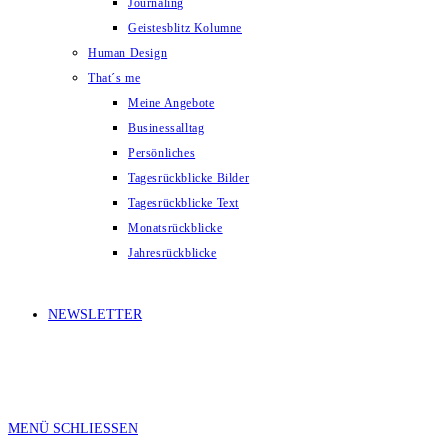
Journaling
Geistesblitz Kolumne
Human Design
That´s me
Meine Angebote
Businessalltag
Persönliches
Tagesrückblicke Bilder
Tagesrückblicke Text
Monatsrückblicke
Jahresrückblicke
NEWSLETTER
MENÜ
SCHLIESSEN