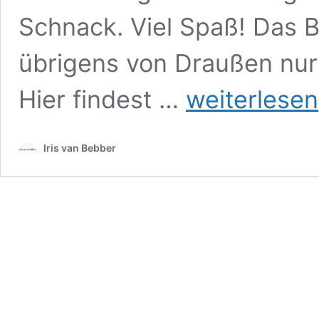
Schnack. Viel Spaß! Das 
übrigens von Draußen nur
12
Hier findest …
weiterlesen
von
12
im
Iris van Bebber
Oktober
2023
–
mein
Tag
in
12
Bildern